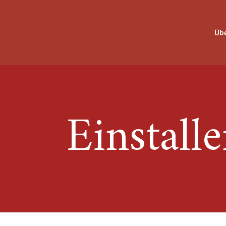
Übe
Einstall